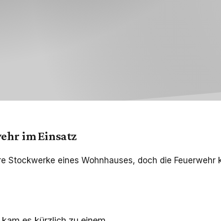
ehr im Einsatz
re Stockwerke eines Wohnhauses, doch die Feuerwehr ko
 kam es kürzlich zu einem