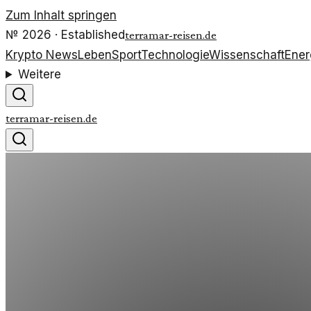
Zum Inhalt springen
№
2026
· Established
terramar-reisen.de
Krypto News
Leben
Sport
Technologie
Wissenschaft
Ener
Weitere
terramar-reisen.de