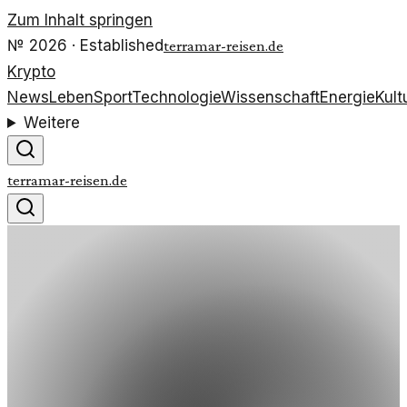
Zum Inhalt springen
№
2026
· Established
terramar-reisen.de
Krypto
News
Leben
Sport
Technologie
Wissenschaft
Energie
Kult
Weitere
terramar-reisen.de