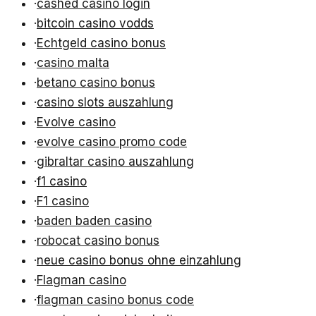
·
cashed casino login
·
bitcoin casino vodds
·
Echtgeld casino bonus
·
casino malta
·
betano casino bonus
·
casino slots auszahlung
·
Evolve casino
·
evolve casino promo code
·
gibraltar casino auszahlung
·
f1 casino
·
F1 casino
·
baden baden casino
·
robocat casino bonus
·
neue casino bonus ohne einzahlung
·
Flagman casino
·
flagman casino bonus code