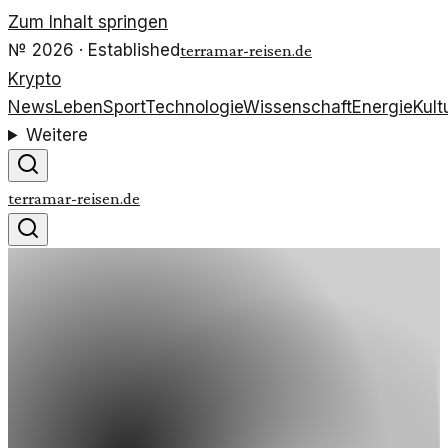
Zum Inhalt springen
№
2026
· Established
terramar-reisen.de
Krypto
News
Leben
Sport
Technologie
Wissenschaft
Energie
Kult
Weitere
terramar-reisen.de