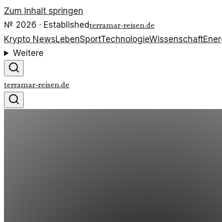
Zum Inhalt springen
№
2026
· Established
terramar-reisen.de
Krypto News
Leben
Sport
Technologie
Wissenschaft
Ener
Weitere
terramar-reisen.de