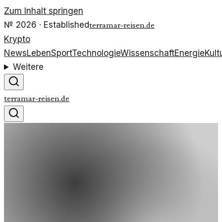
Zum Inhalt springen
№
2026
· Established
terramar-reisen.de
Krypto
News
Leben
Sport
Technologie
Wissenschaft
Energie
Kult
Weitere
terramar-reisen.de