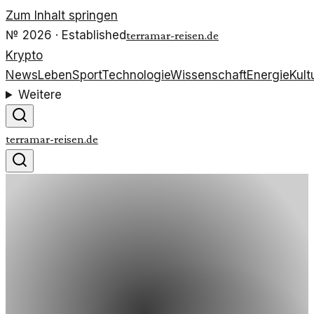
Zum Inhalt springen
№
2026
· Established
terramar-reisen.de
Krypto
News
Leben
Sport
Technologie
Wissenschaft
Energie
Kult
Weitere
terramar-reisen.de