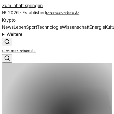
Zum Inhalt springen
№
2026
· Established
terramar-reisen.de
Krypto
News
Leben
Sport
Technologie
Wissenschaft
Energie
Kult
Weitere
terramar-reisen.de