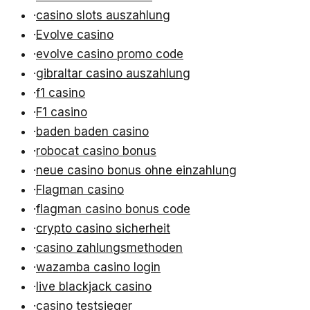
·
casino slots auszahlung
·
Evolve casino
·
evolve casino promo code
·
gibraltar casino auszahlung
·
f1 casino
·
F1 casino
·
baden baden casino
·
robocat casino bonus
·
neue casino bonus ohne einzahlung
·
Flagman casino
·
flagman casino bonus code
·
crypto casino sicherheit
·
casino zahlungsmethoden
·
wazamba casino login
·
live blackjack casino
·
casino testsieger