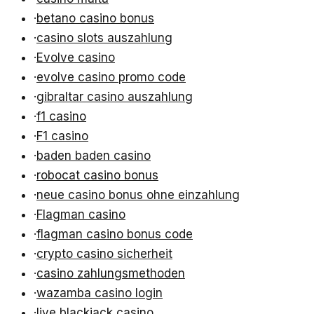
·
betano casino bonus
·
casino slots auszahlung
·
Evolve casino
·
evolve casino promo code
·
gibraltar casino auszahlung
·
f1 casino
·
F1 casino
·
baden baden casino
·
robocat casino bonus
·
neue casino bonus ohne einzahlung
·
Flagman casino
·
flagman casino bonus code
·
crypto casino sicherheit
·
casino zahlungsmethoden
·
wazamba casino login
·
live blackjack casino