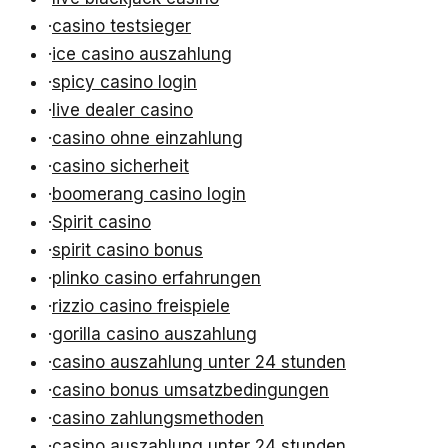
·
casino testsieger
·
ice casino auszahlung
·
spicy casino login
·
live dealer casino
·
casino ohne einzahlung
·
casino sicherheit
·
boomerang casino login
·
Spirit casino
·
spirit casino bonus
·
plinko casino erfahrungen
·
rizzio casino freispiele
·
gorilla casino auszahlung
·
casino auszahlung unter 24 stunden
·
casino bonus umsatzbedingungen
·
casino zahlungsmethoden
·
casino auszahlung unter 24 stunden