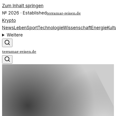
Zum Inhalt springen
№
2026
· Established
terramar-reisen.de
Krypto
News
Leben
Sport
Technologie
Wissenschaft
Energie
Kult
Weitere
terramar-reisen.de